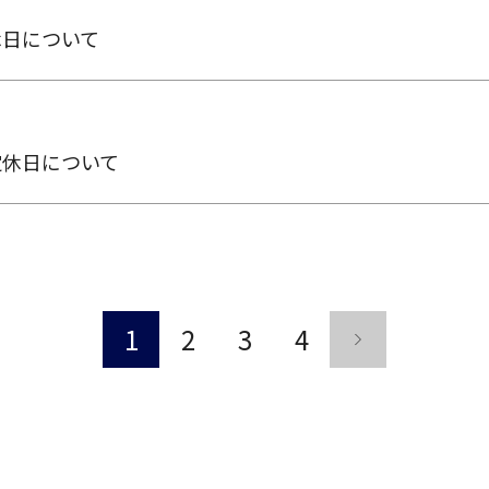
休日について
定休日について
1
2
3
4